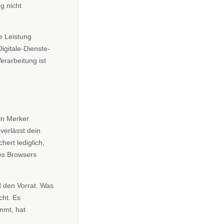
g nicht
e Leistung
igitale-Dienste-
erarbeitung ist
in Merker
verlässt dein
hert lediglich,
nes Browsers
 den Vorrat. Was
cht. Es
mmt, hat