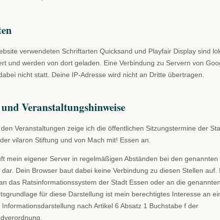
ten
ebsite verwendeten Schriftarten Quicksand und Playfair Display sind l
ert und werden von dort geladen. Eine Verbindung zu Servern von Goo
dabei nicht statt. Deine IP-Adresse wird nicht an Dritte übertragen.
 und Veranstaltungshinweise
t den Veranstaltungen zeige ich die öffentlichen Sitzungstermine der S
der vilaron Stiftung und von Mach mit! Essen an.
ft mein eigener Server in regelmäßigen Abständen bei den genannten 
rtig dar. Dein Browser baut dabei keine Verbindung zu diesen Stellen auf
 an das Ratsinformationssystem der Stadt Essen oder an die genannte
tsgrundlage für diese Darstellung ist mein berechtigtes Interesse an ei
nformationsdarstellung nach Artikel 6 Absatz 1 Buchstabe f der
ndverordnung.