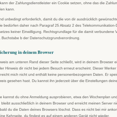
ann der Zahlungsdienstleister ein Cookie setzen, ohne das die Zahlun
den kann.
nd unbedingt erforderlich, damit du die von dir ausdrücklich gewünscht
ie bedürfen daher nach Paragraf 25 Absatz 2 des Telekommunikation-D
tzes keiner Einwilligung. Rechtsgrundlage für die damit verbundene V
 1 Buchstabe b der Datenschutzgrundverordnung.
eicherung in deinem Browser
eis am unteren Rand dieser Seite schließt, wird in deinem Browser e
der Hinweis dir nicht bei jedem Besuch erneut erscheint. Dieser Merker 
erreicht mich nicht und enthält keine personenbezogenen Daten. Er speic
eis gesehen hast. Du kannst ihn jederzeit über die Einstellungen dei
e kannst du ohne Anmeldung ausprobieren, etwa den Wochenplan und
, bleibt ausschließlich in deinem Browser und erreicht meinen Server ni
bald du die Daten deines Browsers löschst. Dass es nicht bei mir anko
eine Kehrseite, du findest es auf einem anderen Gerät nicht wieder.