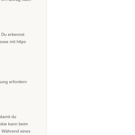
. Du erkennst
esse mit https
gung erfordern
 damit du
ookie kann beim
. Während eines