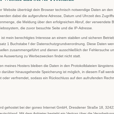
er Website überträgt dein Browser technisch notwendige Daten an den
st werden dabei die aufgerufene Adresse, Datum und Uhrzeit des Zugriffs
enmenge, die Meldung über den erfolgreichen Abruf, der verwendete B
riebssystem, die zuvor besuchte Seite und die IP-Adresse.
ist mein berechtigtes Interesse an einem stabilen und sicheren Betrie
bsatz 1 Buchstabe f der Datenschutzgrundverordnung. Diese Daten werd
ellen zusammengeführt und dienen ausschließlich der Fehlersuche u
ine Auswertung zu Werbezwecken findet nicht statt.
 meines Hosters bleiben die Daten in den Protokolldateien längstens
e darüber hinausgehende Speicherung ist möglich, in diesem Fall werde
t oder verfremdet, sodass ein Rückschluss auf den aufrufenden Rechn
ird gehostet bei der goneo Internet GmbH, Dresdener Straße 18, 3242
Deutschland. Mit dem Anbieter besteht ein Vertrag über die Verarbeitun