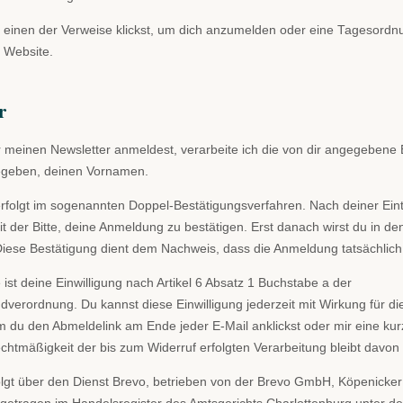
 einen der Verweise klickst, um dich anzumelden oder eine Tagesordn
e Website.
r
 meinen Newsletter anmeldest, verarbeite ich die von dir angegebene
egeben, deinen Vornamen.
folgt im sogenannten Doppel-Bestätigungsverfahren. Nach deiner Eint
t der Bitte, deine Anmeldung zu bestätigen. Erst danach wirst du in den
ese Bestätigung dient dem Nachweis, dass die Anmeldung tatsächlich 
ist deine Einwilligung nach Artikel 6 Absatz 1 Buchstabe a der
verordnung. Du kannst diese Einwilligung jederzeit mit Wirkung für di
m du den Abmeldelink am Ende jeder E-Mail anklickst oder mir eine kur
echtmäßigkeit der bis zum Widerruf erfolgten Verarbeitung bleibt davon
lgt über den Dienst Brevo, betrieben von der Brevo GmbH, Köpenicker