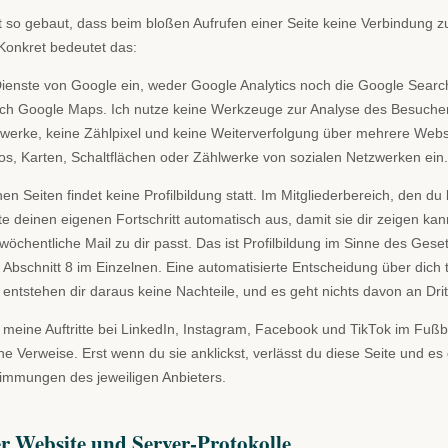
t so gebaut, dass beim bloßen Aufrufen einer Seite keine Verbindung zu
 Konkret bedeutet das:
Dienste von Google ein, weder Google Analytics noch die Google Sear
ch Google Maps. Ich nutze keine Werkzeuge zur Analyse des Besucher
erke, keine Zählpixel und keine Weiterverfolgung über mehrere Websi
os, Karten, Schaltflächen oder Zählwerke von sozialen Netzwerken ein.
hen Seiten findet keine Profilbildung statt. Im Mitgliederbereich, den d
te deinen eigenen Fortschritt automatisch aus, damit sie dir zeigen kan
wöchentliche Mail zu dir passt. Das ist Profilbildung im Sinne des Gese
 Abschnitt 8 im Einzelnen. Eine automatisierte Entscheidung über dich tr
entstehen dir daraus keine Nachteile, und es geht nichts davon an Drit
 meine Auftritte bei LinkedIn, Instagram, Facebook und TikTok im Fußb
he Verweise. Erst wenn du sie anklickst, verlässt du diese Seite und es 
immungen des jeweiligen Anbieters.
er Website und Server-Protokolle