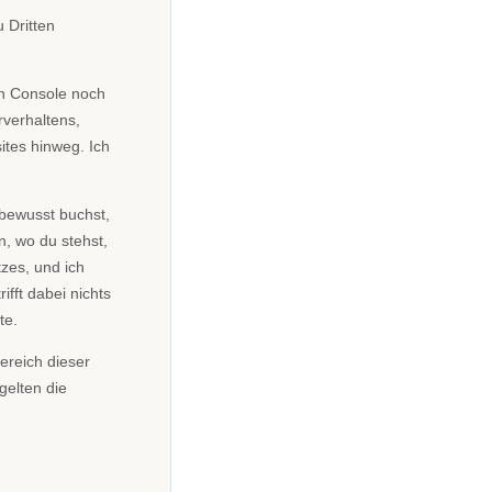
 Dritten
ch Console noch
verhaltens,
tes hinweg. Ich
u bewusst buchst,
n, wo du stehst,
tzes, und ich
ifft dabei nichts
te.
ereich dieser
gelten die