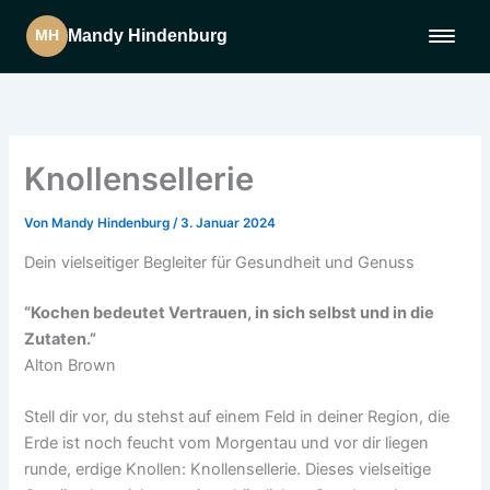
Mandy Hindenburg
MH
Zum
Inhalt
Home
springen
Knollensellerie
Über mich
Von
Mandy Hindenburg
/
3. Januar 2024
Aktuelles
Dein vielseitiger Begleiter für Gesundheit und Genuss
Projekte
“Kochen bedeutet Vertrauen, in sich selbst und in die
Zutaten.”
Alton Brown
Angebote
Stell dir vor, du stehst auf einem Feld in deiner Region, die
Bücher
Erde ist noch feucht vom Morgentau und vor dir liegen
runde, erdige Knollen: Knollensellerie. Dieses vielseitige