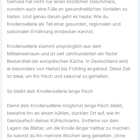
Begleitung
Gemüse hat nicht nur einen köstlichen Geschmack,
sondern auch eine Fülle an gesundheitlichen Vorteilen zu
bieten. Und genau darum geht es heute: Wie du
Unternehmensbegleitung
Knollensellerie als Teil einer gesunden, regionalen und
saisonalen Ernährung entdecken kannst.
Kalender
Knollensellerie stammt ursprünglich aus dem
Mittelmeerraum und ist seit Jahrhunderten ein fester
Anmelden
Bestandteil der europäischen Küche. In Deutschland wird
er besonders von Herbst bis Frühling angebaut. Diese Zeit
ist ideal, um ihn frisch und saisonal zu genießen.
Eingeschränkter Inhalt
So bleibt dein Knollensellerie lange frisch
Eingeschränkter Inhalt
Damit dein Knollensellerie möglichst lange frisch bleibt,
bewahre ihn an einem kühlen, dunklen Ort auf, wie im
Gemüsefach deines Kühlschranks. Entferne vor dem
Lagern die Blätter, um die Knolle länger haltbar zu machen.
So kannst du ihn mehrere Wochen lang genießen, ohne