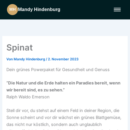
Mandy Hindenburg
MH
Zum
Inhalt
Home
springen
Spinat
Über mich
Von
Mandy Hindenburg
/
2. November 2023
Aktuelles
Dein grünes Powerpaket für Gesundheit und Genuss
Projekte
“Die Natur und die Erde halten ein Paradies bereit, wenn
wir bereit sind, es zu sehen.”
Ralph Waldo Emerson
Angebote
Stell dir vor, du stehst auf einem Feld in deiner Region, die
Bücher
Sonne scheint und vor dir wächst ein grünes Blattgemüse,
das nicht nur köstlich, sondern auch unglaublich