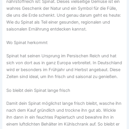
Begleitung
nährstoffreich ist: Spinat. Dieses vielseitige Gemüse ist ein
wahres Geschenk der Natur und ein Symbol für die Fülle,
die uns die Erde schenkt. Und genau darum geht es heute:
Unternehmensbegleitung
Wie du Spinat als Teil einer gesunden, regionalen und
saisonalen Ernährung entdecken kannst.
Kalender
Wo Spinat herkommt
Anmelden
Spinat hat seinen Ursprung im Persischen Reich und hat
sich von dort aus in ganz Europa verbreitet. In Deutschland
wird er besonders im Frühjahr und Herbst angebaut. Diese
Eingeschränkter Inhalt
Zeiten sind ideal, um ihn frisch und saisonal zu genießen.
Eingeschränkter Inhalt
So bleibt dein Spinat lange frisch
Damit dein Spinat möglichst lange frisch bleibt, wasche ihn
nach dem Kauf gründlich und trockne ihn gut ab. Wickle
ihn dann in ein feuchtes Papiertuch und bewahre ihn in
einem luftdichten Behälter im Kühlschrank auf. So bleibt er